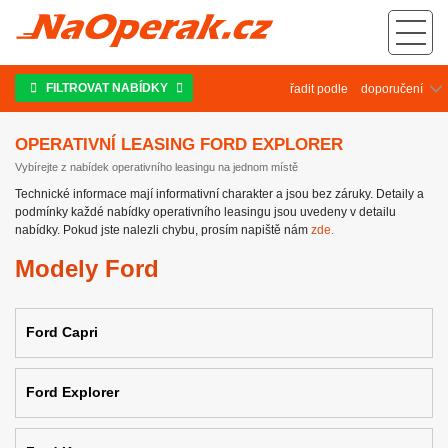
Operativní leasing Ford Explorer
FILTROVAT NABÍDKY
řadit podle
OPERATIVNÍ LEASING FORD EXPLORER
Vybírejte z nabídek operativního leasingu na jednom místě
Technické informace mají informativní charakter a jsou bez záruky. Detaily a
podmínky každé nabídky operativního leasingu jsou uvedeny v detailu
nabídky. Pokud jste nalezli chybu, prosím napiště nám
zde.
Modely Ford
Ford Capri
Ford Explorer