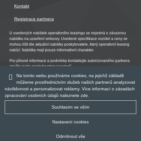
Kontakt
Registrace partnera
U uvedených nabídek operativního leasingu se nejedná o závaznou
nabídku na uzavření smlouvy. Uvedené specifikace vozidel a ceny se
mohou lišit dle aktuální nabídky poskytovatele, který operativní leasing
nabízí. Nabídky mají pouze informativní charakter.
Pro přesné informace a podmínky kontaktujte autorizovaného partnera
značky nebo poskytovatele leasingů.
Na tomto webu používáme cookies, na jejichž základě
můžeme prostřednictvím služeb našich partnerů analyzovat
návštěvnost a personalizovat reklamy. Více informací o zásadách
zpracování osobních údajů naleznete
zde
.
Souhlasím se vším
Nastavení cookies
© 2016 - 2019
Global Vision a.s.
Odmítnout vše
Realizace:
Publis.cz