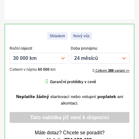
Skladem
Nový vůz
Roční nájezd:
Doba pronájmu:
Celkem v nájmu
60 000
km
Celkem
388
variant >>
Garanční prohlídky v ceně
Neplatíte žádný
startovací nebo vstupní
poplatek
ani
akontaci.
Tato nabídka již není k dispozici
Máte dotaz? Chcete se poradit?