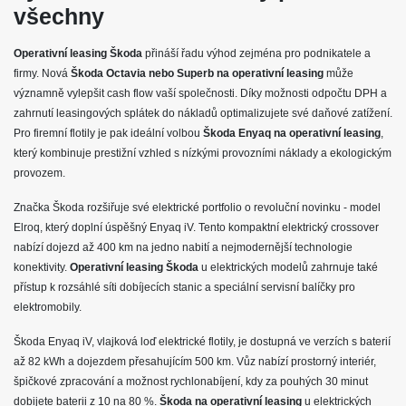
všechny
Operativní leasing Škoda
přináší řadu výhod zejména pro podnikatele a
firmy. Nová
Škoda Octavia nebo Superb na operativní leasing
může
významně vylepšit cash flow vaší společnosti. Díky možnosti odpočtu DPH a
zahrnutí leasingových splátek do nákladů optimalizujete své daňové zatížení.
Pro firemní flotily je pak ideální volbou
Škoda Enyaq na operativní leasing
,
který kombinuje prestižní vzhled s nízkými provozními náklady a ekologickým
provozem.
Značka Škoda rozšiřuje své elektrické portfolio o revoluční novinku - model
Elroq, který doplní úspěšný Enyaq iV. Tento kompaktní elektrický crossover
nabízí dojezd až 400 km na jedno nabití a nejmodernější technologie
konektivity.
Operativní leasing Škoda
u elektrických modelů zahrnuje také
přístup k rozsáhlé síti dobíjecích stanic a speciální servisní balíčky pro
elektromobily.
Škoda Enyaq iV, vlajková loď elektrické flotily, je dostupná ve verzích s baterií
až 82 kWh a dojezdem přesahujícím 500 km. Vůz nabízí prostorný interiér,
špičkové zpracování a možnost rychlonabíjení, kdy za pouhých 30 minut
dobijete baterii z 10 na 80 %.
Škoda na operativní leasing
u elektrických