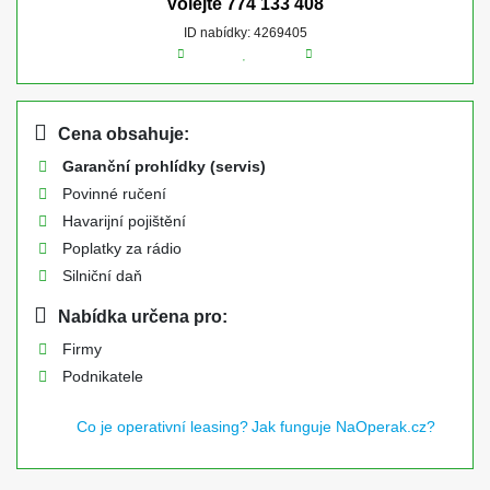
Volejte
774 133 408
ID nabídky: 4269405
Cena obsahuje:
Garanční prohlídky (servis)
Povinné ručení
Havarijní pojištění
Poplatky za rádio
Silniční daň
Nabídka určena pro:
Firmy
Podnikatele
Co je operativní leasing?
Jak funguje NaOperak.cz?