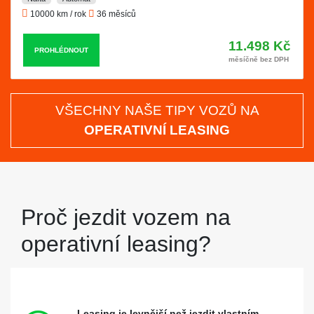
10000 km / rok
36 měsíců
11.498 Kč
PROHLÉDNOUT
měsíčně bez DPH
VŠECHNY NAŠE TIPY VOZŮ NA
OPERATIVNÍ LEASING
Proč jezdit vozem na
operativní leasing?
Leasing je levnější než jezdit vlastním