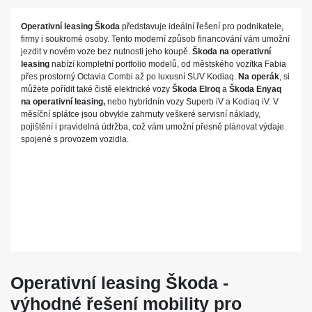
Operativní leasing Škoda
představuje ideální řešení pro podnikatele,
firmy i soukromé osoby. Tento moderní způsob financování vám umožní
jezdit v novém voze bez nutnosti jeho koupě.
Škoda na operativní
leasing
nabízí kompletní portfolio modelů, od městského vozítka Fabia
přes prostorný Octavia Combi až po luxusní SUV Kodiaq.
Na operák
, si
můžete pořídit také čistě elektrické vozy
Škoda Elroq
a
Škoda Enyaq
na operativní leasing,
nebo hybridnín vozy Superb iV a Kodiaq iV. V
měsíční splátce jsou obvykle zahrnuty veškeré servisní náklady,
pojištění i pravidelná údržba, což vám umožní přesně plánovat výdaje
spojené s provozem vozidla.
Operativní leasing Škoda -
výhodné řešení mobility pro