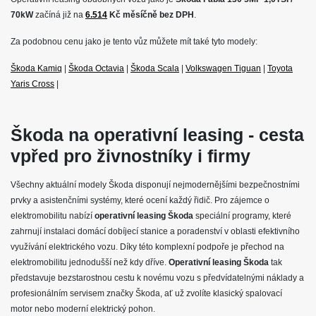
70kW
začíná již na
6.514
Kč měsíčně bez DPH
.
Za podobnou cenu jako je tento vůz můžete mít také tyto modely:
Škoda Kamiq
|
Škoda Octavia
|
Škoda Scala
|
Volkswagen Tiguan
|
Toyota
Yaris Cross
|
Škoda na operativní leasing - cesta
vpřed pro živnostníky i firmy
Všechny aktuální modely Škoda disponují nejmodernějšími bezpečnostními
prvky a asistenčními systémy, které ocení každý řidič. Pro zájemce o
elektromobilitu nabízí
operativní leasing Škoda
speciální programy, které
zahrnují instalaci domácí dobíjecí stanice a poradenství v oblasti efektivního
využívání elektrického vozu. Díky této komplexní podpoře je přechod na
elektromobilitu jednodušší než kdy dříve.
Operativní leasing Škoda
tak
představuje bezstarostnou cestu k novému vozu s předvídatelnými náklady a
profesionálním servisem značky Škoda, ať už zvolíte klasický spalovací
motor nebo moderní elektrický pohon.