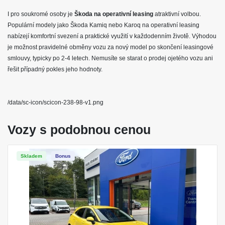
I pro soukromé osoby je
Škoda na operativní leasing
atraktivní volbou.
Populární modely jako Škoda Kamiq nebo Karoq na operativní leasing
nabízejí komfortní svezení a praktické využití v každodenním životě. Výhodou
je možnost pravidelné obměny vozu za nový model po skončení leasingové
smlouvy, typicky po 2-4 letech. Nemusíte se starat o prodej ojetého vozu ani
řešit případný pokles jeho hodnoty.
/data/sc-icon/scicon-238-98-v1.png
Vozy s podobnou cenou
Skladem
Bonus