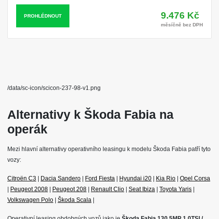
9.476 Kč
PROHLÉDNOUT
měsíčně bez DPH
/data/sc-icon/scicon-237-98-v1.png
Alternativy k Škoda Fabia na
operák
Mezi hlavní alternativy operativního leasingu k modelu Škoda Fabia patří tyto
vozy:
Citroën C3
|
Dacia Sandero
|
Ford Fiesta
|
Hyundai i20
|
Kia Rio
|
Opel Corsa
|
Peugeot 2008
|
Peugeot 208
|
Renault Clio
|
Seat Ibiza
|
Toyota Yaris
|
Volkswagen Polo
|
Škoda Scala
|
Operativní leasing obdobných vozů jako je
Škoda Fabia 130 5MP 1,0TSI /