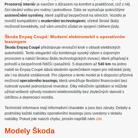
Prostorný interiér
je navržen s důrazem na komfort a praktičnost, což z něj
činí ideální volbu pro rodiny i jednotlivce. Dále se vyznačuje pokročilými
asistenčními systémy
, které zajišťují bezpečnost na silnicích. Vozidlo je
rovněž kompatibilní s
moderními technologiemi
, včetně široké škály
možností konektivity, což vám umožní zůstat ve spojení i během jízdy.
Škoda Enyaq Coupé: Moderní elektromobil s operativním
leasingem
Škoda Enyaq Coupé
představuje revoluční krok v oblasti elektrických
automobilů. Tento elegantní vůz kombinuje vysoký výkon s úsporným
provozem a nabízí širokou škálu technologických inovací, které přispívají k
pohodlí a bezpečnosti řidičů i pasažérů. S dojezdem až
540 km
na jedno
nabití se Enyaq Coupé stává ideálním společníkem nejen pro městské jízdy,
ale i na dlouhé vzdálenosti. Pro zájemce o tento model je k dispozici příznivá
možnost
operativního leasingu
, která umožňuje flexibilní financování bez
nutnosti vysoké jednorázové investice. Díky měsíčním splátkám si můžete
užívat veškeré výhody moderní elektromobility bez zbytečných starostí s
údržbou a depreciací vozidla.
Technické informace mají informativní charakter a jsou bez záruky. Detaily a
podmínky každé nabídky operativního leasingu jsou uvedeny v detailu
nabídky. Pokud jste nalezli chybu, prosím napiště nám
zde.
Modely Škoda