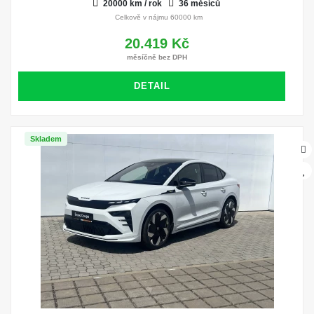
20000 km / rok
36 měsíců
Celkově v nájmu 60000 km
20.419 Kč
měsíčně bez DPH
DETAIL
Skladem