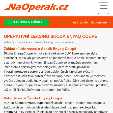
Operativní leasing Škoda Enyaq Coupé
FILTROVAT NABÍDKY
řadit podle
OPERATIVNÍ LEASING ŠKODA ENYAQ COUPÉ
Vybírejte z nabídek operativního leasingu na jednom místě
Základní informace o Škodě Enyaq Coupé
Škoda Enyaq Coupé
je inovativní elektrické SUV, které spojuje styl a
funkčnost. Tento vůz je postaven na platformě
MEB
a nabízí moderní design
s aerodynamickými křivkami. Enyaq Coupé se vyznačuje prostorným
interiérem a špičkovými technologiemi, které zahrnují pokročilé
infotainmentové systémy
a řadu asistenčních funkcí pro zvýšení
bezpečnosti. Vůz také nabízí různé varianty baterií, což umožňuje možnost
výběru dojezdu podle individuálních potřeb řidiče. Díky elektrickému pohonu
přináší Enyaq Coupé nízké provozní náklady a šetrnost k životnímu prostředí,
což z něj činí ideální volbu pro moderního řidiče.
Výhody vozu Škoda Enyaq Coupé
Vozidlo
Škoda Enyaq Coupé
nabízí unikátní spojení moderního designu a
špičkových technologií. Mezi jeho hlavní přednosti patří
ekologická
efektivita
, díky které si užijete jízdu bez emisí a s nízkými náklady na provoz.