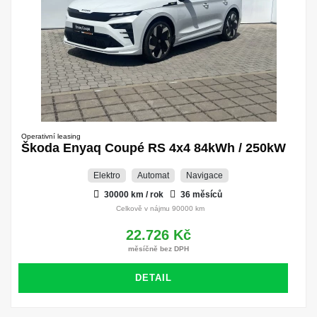
Operativní leasing
Škoda Enyaq Coupé RS 4x4 84kWh / 250kW
Elektro
Automat
Navigace
30000 km / rok
36 měsíců
Celkově v nájmu 90000 km
22.726 Kč
měsíčně bez DPH
DETAIL