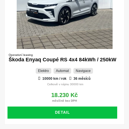
Operativní leasing
Škoda Enyaq Coupé RS 4x4 84kWh / 250kW
Elektro
Automat
Navigace
10000 km / rok
36 měsíců
Celkově v nájmu 30000 km
18.230 Kč
měsíčně bez DPH
DETAIL