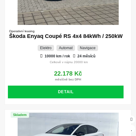
Operativní leasing
Škoda Enyaq Coupé RS 4x4 84kWh / 250kW
Elektro
Automat
Navigace
10000 km / rok
24 měsíců
Celkově v nájmu 20000 km
22.178 Kč
měsíčně bez DPH
DETAIL
Skladem