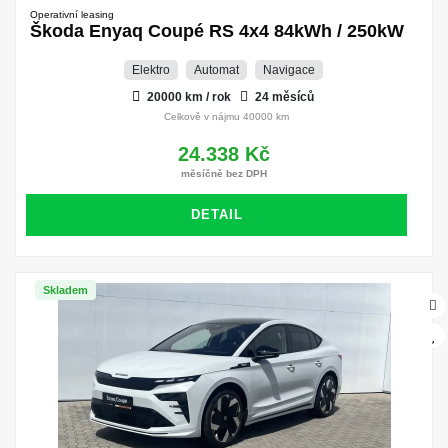
Operativní leasing
Škoda Enyaq Coupé RS 4x4 84kWh / 250kW
Elektro
Automat
Navigace
20000 km / rok
24 měsíců
Celkově v nájmu 40000 km
24.338 Kč
měsíčně bez DPH
DETAIL
Skladem