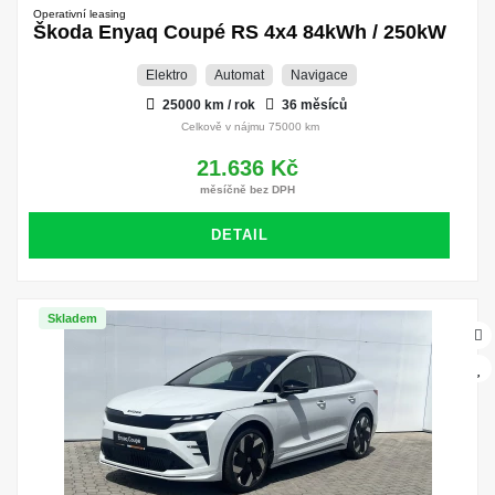
Operativní leasing
Škoda Enyaq Coupé RS 4x4 84kWh / 250kW
Elektro
Automat
Navigace
25000 km / rok
36 měsíců
Celkově v nájmu 75000 km
21.636 Kč
měsíčně bez DPH
DETAIL
Skladem