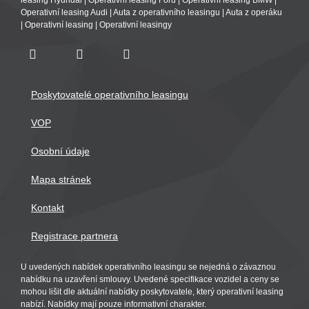
leasing Hyundai
|
Operativní leasing Ford
|
Operativní leasing BMW
|
Operativní leasing Audi
|
Auta z operativního leasingu
|
Auta z operáku
|
Operativní leasing
|
Operativní leasingy
Poskytovatelé operativního leasingu
VOP
Osobní údaje
Mapa stránek
Kontakt
Registrace partnera
U uvedených nabídek operativního leasingu se nejedná o závaznou
nabídku na uzavření smlouvy. Uvedené specifikace vozidel a ceny se
mohou lišit dle aktuální nabídky poskytovatele, který operativní leasing
nabízí. Nabídky mají pouze informativní charakter.