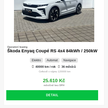
Operativní leasing
Škoda Enyaq Coupé RS 4x4 84kWh / 250kW
Elektro
Automat
Navigace
40000 km / rok
36 měsíců
Celkově v nájmu 120000 km
25.610 Kč
měsíčně bez DPH
DETAIL