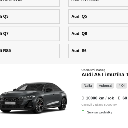
i Q3
Audi Q5
i Q7
Audi Q8
i RS5
Audi S6
Operativní leasing
Audi A5 Limuzína T
Nafta
Automat
4X4
10000 km / rok
60
Celkově v nájmu 50000 km
Servisní prohlídky