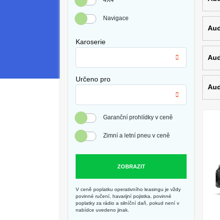
4X4
Navigace
Aud
Karoserie
Aud
Určeno pro
Aud
Garanční prohlídky v ceně
Zimní a letní pneu v ceně
ZOBRAZIT
V ceně poplatku operativního leasingu je vždy
povinné ručení, havarijní pojistka, povinné
poplatky za rádio a silníční daň, pokud není v
nabídce uvedeno jinak.