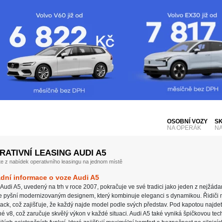
OSOBNÍ VOZY
S
NA OPERÁK
N
RATIVNÍ LEASING AUDI A5
te z nabídek operativního leasingu na jednom místě
dní informace o voze Audi A5
Audi A5, uvedený na trh v roce 2007, pokračuje ve své tradici jako jeden z nejžád
e pyšní modernizovaným designem, který kombinuje eleganci s dynamikou. Řidiči m
ack, což zajišťuje, že každý najde model podle svých představ. Pod kapotou najde
é v8, což zaručuje skvělý výkon v každé situaci. Audi A5 také vyniká špičkovou tech