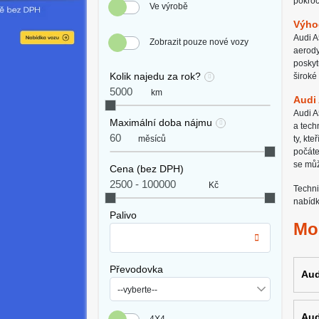
pokroč
Ve výrobě
Výho
Audi A
Zobrazit pouze nové vozy
aerody
poskyt
Kolik najedu za rok?
široké
km
Audi 
Audi A
Maximální doba nájmu
a tech
měsíců
ty, kt
počáte
se můž
Cena (bez DPH)
Kč
Techni
nabídk
Palivo
Mo
Převodovka
Aud
Aud