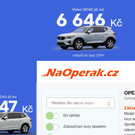
Operativní leasing Audi A5
OPE
Vybírej
Zákla
Model 
Do výroby
roce s
Sportb
Zobrazit jen vozy skladem
výkonn