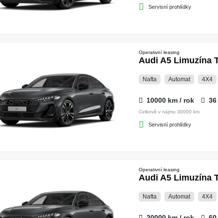
Servisní prohlídky
Operativní leasing
Audi A5 Limuzína T
Nafta
Automat
4X4
10000 km / rok
36
Celkově v nájmu 30000 km
Servisní prohlídky
Operativní leasing
Audi A5 Limuzína T
Nafta
Automat
4X4
20000 km / rok
60