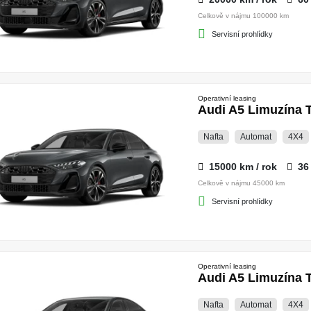
Celkově v nájmu 100000 km
Servisní prohlídky
Operativní leasing
Audi A5 Limuzína T
Nafta
Automat
4X4
15000 km / rok
36
Celkově v nájmu 45000 km
Servisní prohlídky
Operativní leasing
Audi A5 Limuzína T
Nafta
Automat
4X4