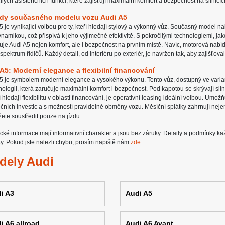
ilých asistenčních funkcí, které zajišťují maximální komfort a bezpečnost na silnicíc
dy současného modelu vozu Audi A5
5 je vynikající volbou pro ty, kteří hledají stylový a výkonný vůz. Současný model n
namikou, což přispívá k jeho výjimečné efektivitě. S pokročilými technologiemi, jako
uje Audi A5 nejen komfort, ale i bezpečnost na prvním místě. Navíc, motorová nabíd
 spektrum řidičů. Každý detail, od interiéru po exteriér, je navržen tak, aby zajišťova
A5: Moderní elegance a flexibilní financování
5 je symbolem moderní elegance a vysokého výkonu. Tento vůz, dostupný ve variant
nologii, která zaručuje maximální komfort i bezpečnost. Pod kapotou se skrývají sil
eří hledají flexibilitu v oblasti financování, je operativní leasing ideální volbou. Um
čních investic a s možností pravidelné obměny vozu. Měsíční splátky zahrnují nejen
ete soustředit pouze na jízdu.
cké informace mají informativní charakter a jsou bez záruky. Detaily a podmínky k
y. Pokud jste nalezli chybu, prosím napiště nám
zde.
dely Audi
i A3
Audi A5
i A6 allroad
Audi A6 Avant