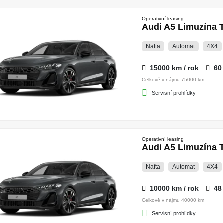
Operativní leasing
Audi A5 Limuzína T
Nafta
Automat
4X4
15000 km / rok
60
Celkově v nájmu 75000 km
Servisní prohlídky
Operativní leasing
Audi A5 Limuzína T
Nafta
Automat
4X4
10000 km / rok
48
Celkově v nájmu 40000 km
Servisní prohlídky