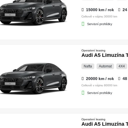
15000 km / rok
24
Celkově v nájmu 30000 km
Servisní prohlídky
Operativní leasing
Audi A5 Limuzína T
Nafta
Automat
4X4
20000 km / rok
48
Celkově v nájmu 80000 km
Servisní prohlídky
Operativní leasing
Audi A5 Limuzína T