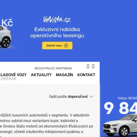
REGISTRACE PARTNERA
KLADOVÉ VOZY
AKTUALITY
MAGAZÍN
KONTAKT
A OPERÁK
řadit podle
anějších luxusních automobilů v segmentu. V aktuálním
ohou vybírat mezi variantami kupé, kabriolet a
te širokou škálu motorů od ekonomických tříválcových po
nologií, včetně intuitivního infotainment systému a