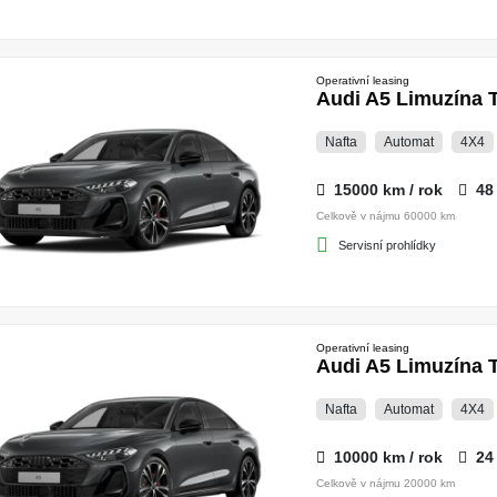
Operativní leasing
Audi A5 Limuzína T
Nafta
Automat
4X4
15000 km / rok
48
Celkově v nájmu 60000 km
Servisní prohlídky
Operativní leasing
Audi A5 Limuzína T
Nafta
Automat
4X4
10000 km / rok
24
Celkově v nájmu 20000 km