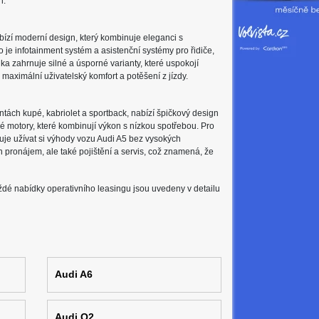
h.
abízí moderní design, který kombinuje eleganci s
 je infotainment systém a asistenční systémy pro řidiče,
ka zahrnuje silné a úsporné varianty, které uspokojí
l maximální uživatelský komfort a potěšení z jízdy.
ách kupé, kabriolet a sportback, nabízí špičkový design
né motory, které kombinují výkon s nízkou spotřebou. Pro
ožňuje užívat si výhody vozu Audi A5 bez vysokých
 pronájem, ale také pojištění a servis, což znamená, že
aždé nabídky operativního leasingu jsou uvedeny v detailu
Audi A6
Audi Q2