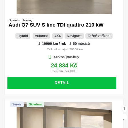
Operativní leasing
Audi Q7 SUV S line TDI quattro 210 kW
Hybrid
Automat
4X4
Navigace
Tažné zařízení
10000 km / rok
60 měsíců
Celkově v nájmu 50000 km
Servisní prohlídky
24.834 Kč
měsíčně bez DPH
DETAIL
Servis
Skladem