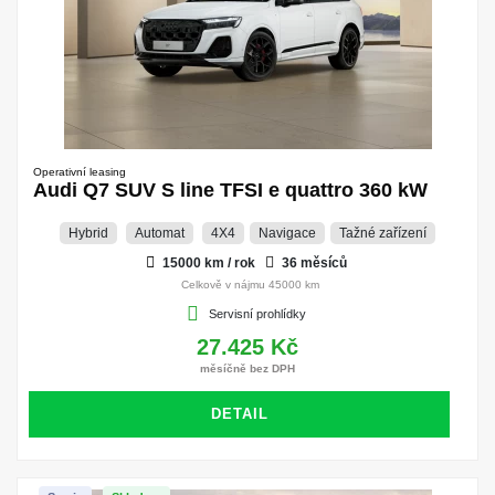
Operativní leasing
Audi Q7 SUV S line TFSI e quattro 360 kW
Hybrid
Automat
4X4
Navigace
Tažné zařízení
15000 km / rok
36 měsíců
Celkově v nájmu 45000 km
Servisní prohlídky
27.425 Kč
měsíčně bez DPH
DETAIL