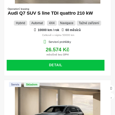
Operativní leasing
Audi Q7 SUV S line TDI quattro 210 kW
Hybrid
Automat
4X4
Navigace
Tažné zařízení
10000 km / rok
60 měsíců
Celkově v nájmu 50000 km
Servisní prohlídky
26.574 Kč
měsíčně bez DPH
DETAIL
Servis
Skladem