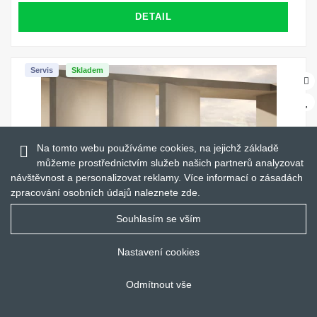
DETAIL
Servis
Skladem
Na tomto webu používáme cookies, na jejichž základě
můžeme prostřednictvím služeb našich partnerů analyzovat
návštěvnost a personalizovat reklamy. Více informací o zásadách
zpracování osobních údajů naleznete
zde
.
Souhlasím se vším
Nastavení cookies
Operativní leasing
Audi Q7 SUV S line TDI quattro 210 kW
Odmítnout vše
Hybrid
Automat
4X4
Navigace
Tažné zařízení
15000 km / rok
60 měsíců