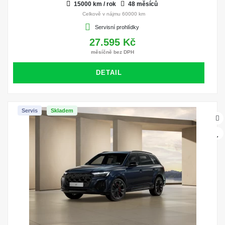
15000 km / rok
48 měsíců
Celkově v nájmu 60000 km
Servisní prohlídky
27.595 Kč
měsíčně bez DPH
DETAIL
Servis
Skladem