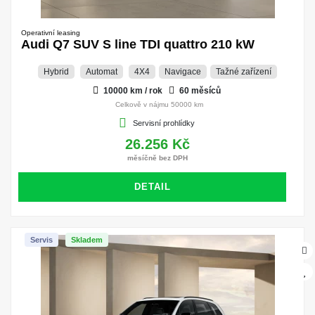
Operativní leasing
Audi Q7 SUV S line TDI quattro 210 kW
Hybrid
Automat
4X4
Navigace
Tažné zařízení
10000 km / rok
60 měsíců
Celkově v nájmu 50000 km
Servisní prohlídky
26.256 Kč
měsíčně bez DPH
DETAIL
Servis
Skladem