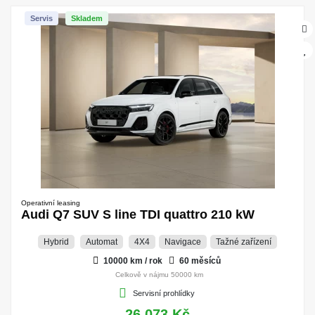
Servis
Skladem
Operativní leasing
Audi Q7 SUV S line TDI quattro 210 kW
Hybrid
Automat
4X4
Navigace
Tažné zařízení
10000 km / rok
60 měsíců
Celkově v nájmu 50000 km
Servisní prohlídky
26.073 Kč