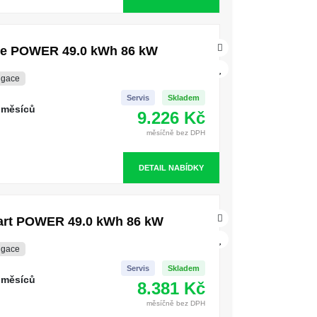
yle POWER 49.0 kWh 86 kW
igace
Servis
Skladem
 měsíců
9.226 Kč
měsíčně bez DPH
DETAIL NABÍDKY
mart POWER 49.0 kWh 86 kW
igace
Servis
Skladem
 měsíců
8.381 Kč
měsíčně bez DPH