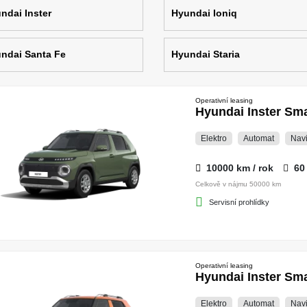
ndai Inster
Hyundai Ioniq
ndai Santa Fe
Hyundai Staria
Operativní leasing
Hyundai Inster S
Elektro
Automat
Nav
10000 km / rok
60
Celkově v nájmu 50000 km
Servisní prohlídky
Operativní leasing
Hyundai Inster S
Elektro
Automat
Nav