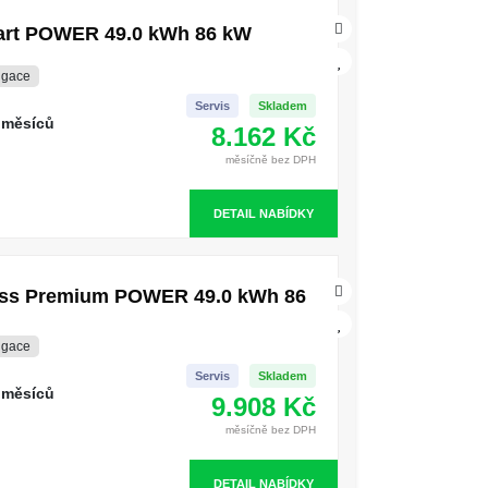
mart POWER 49.0 kWh 86 kW
igace
Servis
Skladem
 měsíců
8.162 Kč
měsíčně bez DPH
DETAIL NABÍDKY
ross Premium POWER 49.0 kWh 86
igace
Servis
Skladem
 měsíců
9.908 Kč
měsíčně bez DPH
DETAIL NABÍDKY