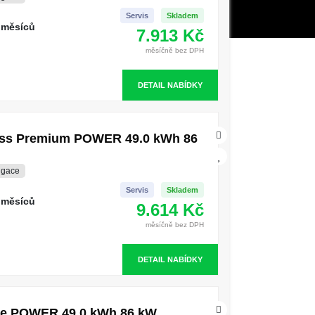
Servis
Skladem
 měsíců
7.913 Kč
měsíčně bez DPH
DETAIL NABÍDKY
ross Premium POWER 49.0 kWh 86
igace
Servis
Skladem
 měsíců
9.614 Kč
měsíčně bez DPH
DETAIL NABÍDKY
yle POWER 49.0 kWh 86 kW