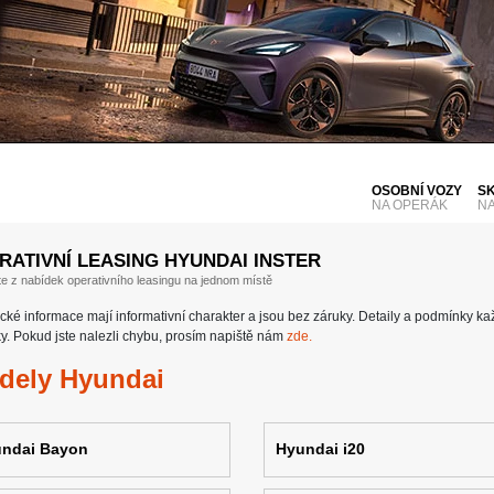
OSOBNÍ VOZY
S
NA OPERÁK
N
RATIVNÍ LEASING HYUNDAI INSTER
te z nabídek operativního leasingu na jednom místě
cké informace mají informativní charakter a jsou bez záruky. Detaily a podmínky k
y. Pokud jste nalezli chybu, prosím napiště nám
zde.
dely Hyundai
ndai Bayon
Hyundai i20