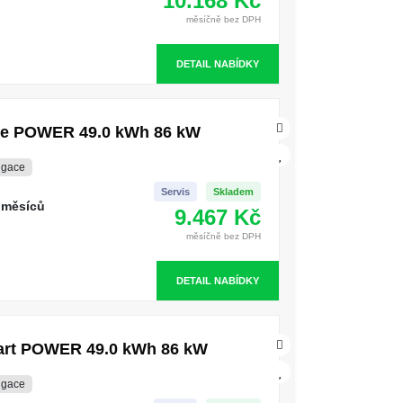
10.168 Kč
měsíčně bez DPH
DETAIL NABÍDKY
yle POWER 49.0 kWh 86 kW
igace
Servis
Skladem
 měsíců
9.467 Kč
měsíčně bez DPH
DETAIL NABÍDKY
mart POWER 49.0 kWh 86 kW
igace