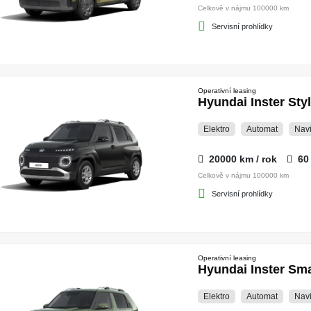
Celkově v nájmu 100000 km
Servisní prohlídky
Operativní leasing
Hyundai Inster St
Elektro
Automat
Nav
20000 km / rok
60
Celkově v nájmu 100000 km
Servisní prohlídky
Operativní leasing
Hyundai Inster S
Elektro
Automat
Nav