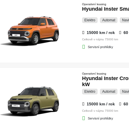
Operativní leasing
Hyundai Inster S
Elektro
Automat
Nav
15000 km / rok
60
Celkově v nájmu 75000 km
Servisní prohlídky
Operativní leasing
Hyundai Inster C
kW
Elektro
Automat
Nav
15000 km / rok
60
Celkově v nájmu 75000 km
Servisní prohlídky