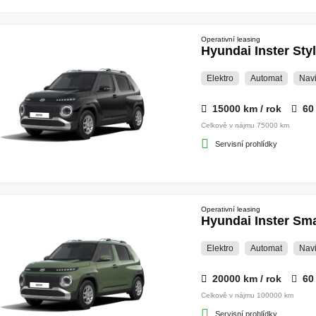
Operativní leasing
Hyundai Inster St
Elektro
Automat
Nav
15000 km / rok
60
Celkově v nájmu 75000 km
Servisní prohlídky
Operativní leasing
Hyundai Inster S
Elektro
Automat
Nav
20000 km / rok
60
Celkově v nájmu 100000 km
Servisní prohlídky