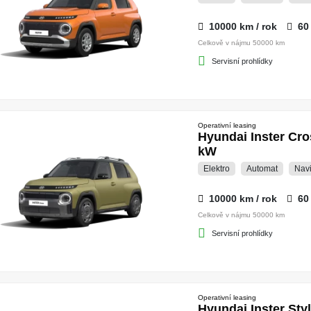
10000 km / rok
60
Celkově v nájmu 50000 km
Servisní prohlídky
Operativní leasing
Hyundai Inster C
kW
Elektro
Automat
Nav
10000 km / rok
60
Celkově v nájmu 50000 km
Servisní prohlídky
Operativní leasing
Hyundai Inster St