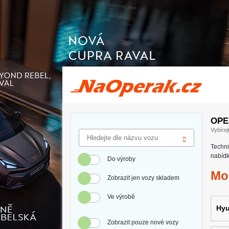
Operativní leasing Hyundai Inster
OPE
Vybírej
Techni
nabídk
Do výroby
Mo
Zobrazit jen vozy skladem
Ve výrobě
Hyu
Zobrazit pouze nové vozy