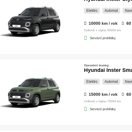
Elektro
Automat
Nav
10000 km / rok
60
Celkově v nájmu 50000 km
Servisní prohlídky
Operativní leasing
Hyundai Inster S
Elektro
Automat
Nav
15000 km / rok
60
Celkově v nájmu 75000 km
Servisní prohlídky