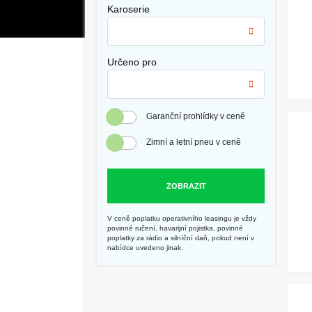
Karoserie
Určeno pro
Garanční prohlídky v ceně
Zimní a letní pneu v ceně
ZOBRAZIT
V ceně poplatku operativního leasingu je vždy
povinné ručení, havarijní pojistka, povinné
poplatky za rádio a silníční daň, pokud není v
nabídce uvedeno jinak.