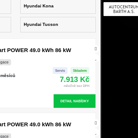
Hyundai Kona
Hyundai Tucson
mart POWER 49.0 kWh 86 kW
igace
Servis
Skladem
 měsíců
7.913 Kč
měsíčně bez DPH
DETAIL NABÍDKY
mart POWER 49.0 kWh 86 kW
igace