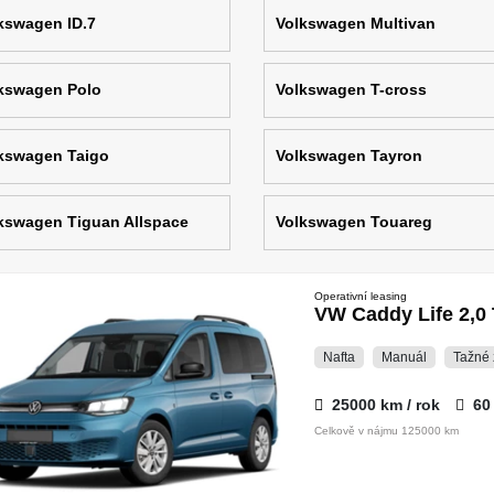
kswagen ID.7
Volkswagen Multivan
kswagen Polo
Volkswagen T-cross
kswagen Taigo
Volkswagen Tayron
kswagen Tiguan Allspace
Volkswagen Touareg
Operativní leasing
VW Caddy Life 2,0 
Nafta
Manuál
Tažné 
25000 km / rok
60
Celkově v nájmu 125000 km