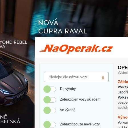
Operativní leasing Volkswagen Caddy
OPE
Vybírej
Zákl
Volks
Do výroby
uspořá
Volks
Zobrazit jen vozy skladem
bezpeč
spoleh
Ve výrobě
Výho
Volksw
Zobrazit pouze nové vozy
což je