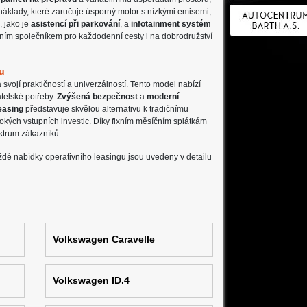
náklady, které zaručuje úsporný motor s nízkými emisemi,
, jako je
asistencí při parkování
, a
infotainment systém
álním společníkem pro každodenní cesty i na dobrodružství
u
svojí praktičností a univerzálností. Tento model nabízí
atelské potřeby.
Zvýšená bezpečnost
a
moderní
easing
představuje skvělou alternativu k tradičnímu
okých vstupních investic. Díky fixním měsíčním splátkám
ktrum zákazníků.
aždé nabídky operativního leasingu jsou uvedeny v detailu
Volkswagen Caravelle
Volkswagen ID.4