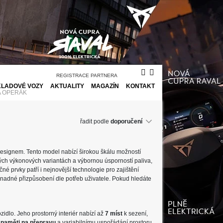
REGISTRACE PARTNERA
KLADOVÉ VOZY
AKTUALITY
MAGAZÍN
KONTAKT
A OPERÁK
řadit podle
 designem. Tento model nabízí širokou škálu možností
zných výkonových variantách a výbornou úsporností paliva,
é prvky patří i nejnovější technologie pro zajištění
e snadné přizpůsobení dle potřeb uživatele. Pokud hledáte
zidlo. Jeho prostorný interiér nabízí až
7 míst
k sezení,
í
paměti na přepravu
a variabilnímu uspořádání prostoru,