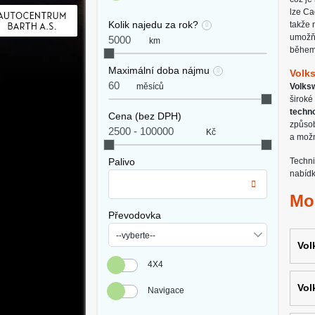
lze Ca
Kolik najedu za rok?
takže 
umožňu
km
během
Maximální doba nájmu
Volk
měsíců
Volks
široké
techno
Cena (bez DPH)
způsob
Kč
a možn
Palivo
Techni
nabídk
Mo
Převodovka
Vol
4X4
Vol
Navigace