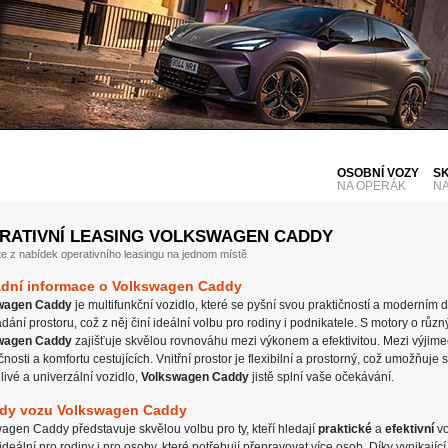
OSOBNÍ VOZY
S
NA OPERÁK
N
RATIVNÍ LEASING VOLKSWAGEN CADDY
te z nabídek operativního leasingu na jednom místě
adní informace o Volkswagen Caddy
wagen Caddy
je multifunkční vozidlo, které se pyšní svou praktičností a moderním
dání prostoru, což z něj činí ideální volbu pro rodiny i podnikatele. S motory o rů
wagen Caddy
zajišťuje skvělou rovnováhu mezi výkonem a efektivitou. Mezi výjimečn
nosti a komfortu cestujících. Vnitřní prostor je flexibilní a prostorný, což umožňuj
livé a univerzální vozidlo,
Volkswagen Caddy
jistě splní vaše očekávání.
dy vozu Volkswagen Caddy
agen Caddy představuje skvělou volbu pro ty, kteří hledají
praktické
a
efektivní
vo
 ideální pro rodiny i pro osoby, které potřebují přepravovat více osob. Díky vynikajíc