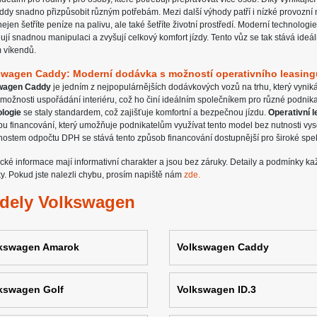
ddy snadno přizpůsobit různým potřebám. Mezi další výhody patří i nízké provozní 
nejen šetříte peníze na palivu, ale také šetříte životní prostředí. Moderní technologie
jí snadnou manipulaci a zvyšují celkový komfort jízdy. Tento vůz se tak stává ide
 víkendů.
swagen Caddy: Moderní dodávka s možností operativního leasing
wagen Caddy
je jedním z nejpopulárnějších dodávkových vozů na trhu, který vyniká 
 možnosti uspořádání interiéru, což ho činí ideálním společníkem pro různé podnik
logie
se staly standardem, což zajišťuje komfortní a bezpečnou jízdu.
Operativní l
u financování, který umožňuje podnikatelům využívat tento model bez nutnosti vys
ostem odpočtu DPH se stává tento způsob financování dostupnější pro široké spe
cké informace mají informativní charakter a jsou bez záruky. Detaily a podmínky k
y. Pokud jste nalezli chybu, prosím napiště nám
zde.
dely Volkswagen
kswagen Amarok
Volkswagen Caddy
kswagen Golf
Volkswagen ID.3