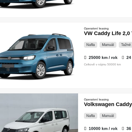
Operativní leasing
VW Caddy Life 2,0 
Nafta
Manuál
Tažné 
25000 km / rok
24
Celkově v nájmu 50000 km
Operativní leasing
Volkswagen Caddy 
Nafta
Manuál
10000 km / rok
36