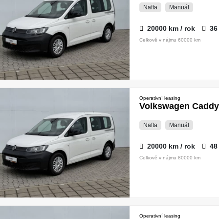
Nafta
Manuál
20000 km / rok
36
Celkově v nájmu 60000 km
Operativní leasing
Volkswagen Caddy 
Nafta
Manuál
20000 km / rok
48
Celkově v nájmu 80000 km
Operativní leasing