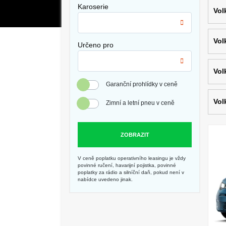
Karoserie
Vol
Vol
Určeno pro
Vol
Garanční prohlídky v ceně
Vol
Zimní a letní pneu v ceně
ZOBRAZIT
V ceně poplatku operativního leasingu je vždy
povinné ručení, havarijní pojistka, povinné
poplatky za rádio a silníční daň, pokud není v
nabídce uvedeno jinak.