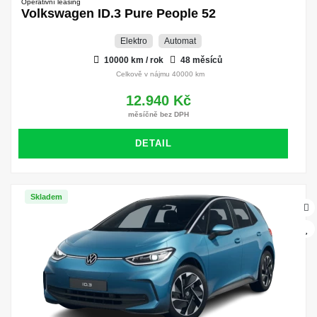
Operativní leasing
Volkswagen ID.3 Pure People 52
Elektro
Automat
10000 km / rok
48 měsíců
Celkově v nájmu 40000 km
12.940 Kč
měsíčně bez DPH
DETAIL
Skladem