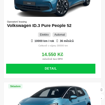
Operativní leasing
Volkswagen ID.3 Pure People 52
Elektro
Automat
10000 km / rok
36 měsíců
Celkově v nájmu 30000 km
14.550 Kč
měsíčně bez DPH
DETAIL
Skladem