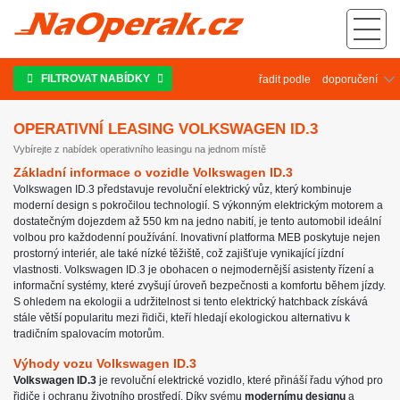
Operativní leasing Volkswagen ID.3
FILTROVAT NABÍDKY
řadit podle
OPERATIVNÍ LEASING VOLKSWAGEN ID.3
Vybírejte z nabídek operativního leasingu na jednom místě
Základní informace o vozidle Volkswagen ID.3
Volkswagen ID.3 představuje revoluční elektrický vůz, který kombinuje
moderní design s pokročilou technologií. S výkonným elektrickým motorem a
dostatečným dojezdem až 550 km na jedno nabití, je tento automobil ideální
volbou pro každodenní používání. Inovativní platforma MEB poskytuje nejen
prostorný interiér, ale také nízké těžiště, což zajišťuje vynikající jízdní
vlastnosti. Volkswagen ID.3 je obohacen o nejmodernější asistenty řízení a
informační systémy, které zvyšují úroveň bezpečnosti a komfortu během jízdy.
S ohledem na ekologii a udržitelnost si tento elektrický hatchback získává
stále větší popularitu mezi řidiči, kteří hledají ekologickou alternativu k
tradičním spalovacím motorům.
Výhody vozu Volkswagen ID.3
Volkswagen ID.3
je revoluční elektrické vozidlo, které přináší řadu výhod pro
řidiče i ochranu životního prostředí. Díky svému
modernímu designu
a