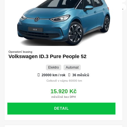
Operativní leasing
Volkswagen ID.3 Pure People 52
Elektro
Automat
20000 km / rok
36 měsíců
Celkově v nájmu 60000 km
15.920 Kč
měsíčně bez DPH
DETAIL