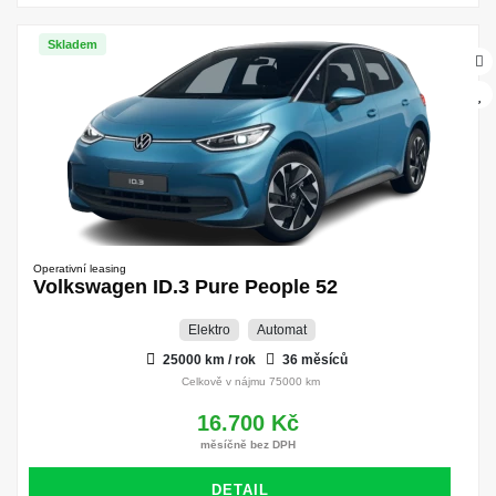
Skladem
Operativní leasing
Volkswagen ID.3 Pure People 52
Elektro
Automat
25000 km / rok
36 měsíců
Celkově v nájmu 75000 km
16.700 Kč
měsíčně bez DPH
DETAIL