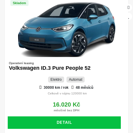
Skladem
Operativní leasing
Volkswagen ID.3 Pure People 52
Elektro
Automat
30000 km / rok
48 měsíců
Celkově v nájmu 120000 km
16.020 Kč
měsíčně bez DPH
DETAIL