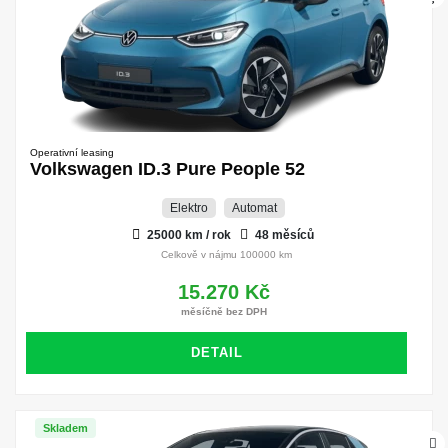
Operativní leasing
Volkswagen ID.3 Pure People 52
Elektro
Automat
25000 km / rok
48 měsíců
Celkově v nájmu 100000 km
15.270 Kč
měsíčně bez DPH
DETAIL
Skladem