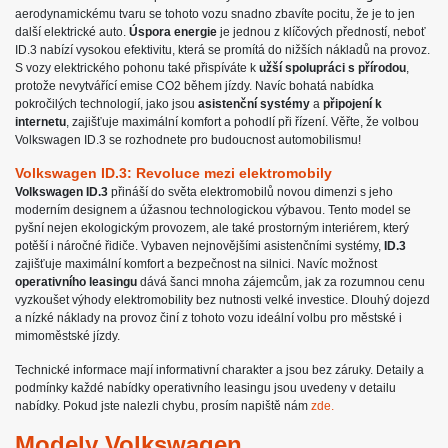
aerodynamickému tvaru se tohoto vozu snadno zbavíte pocitu, že je to jen
další elektrické auto.
Úspora energie
je jednou z klíčových předností, neboť
ID.3 nabízí vysokou efektivitu, která se promítá do nižších nákladů na provoz.
S vozy elektrického pohonu také přispíváte k
užší spolupráci s přírodou
,
protože nevytvářící emise CO2 během jízdy. Navíc bohatá nabídka
pokročilých technologií, jako jsou
asistenční systémy
a
připojení k
internetu
, zajišťuje maximální komfort a pohodlí při řízení. Věřte, že volbou
Volkswagen ID.3 se rozhodnete pro budoucnost automobilismu!
Volkswagen ID.3: Revoluce mezi elektromobily
Volkswagen ID.3
přináší do světa elektromobilů novou dimenzi s jeho
moderním designem a úžasnou technologickou výbavou. Tento model se
pyšní nejen ekologickým provozem, ale také prostorným interiérem, který
potěší i náročné řidiče. Vybaven nejnovějšími asistenčními systémy,
ID.3
zajišťuje maximální komfort a bezpečnost na silnici. Navíc možnost
operativního leasingu
dává šanci mnoha zájemcům, jak za rozumnou cenu
vyzkoušet výhody elektromobility bez nutnosti velké investice. Dlouhý dojezd
a nízké náklady na provoz činí z tohoto vozu ideální volbu pro městské i
mimoměstské jízdy.
Technické informace mají informativní charakter a jsou bez záruky. Detaily a
podmínky každé nabídky operativního leasingu jsou uvedeny v detailu
nabídky. Pokud jste nalezli chybu, prosím napiště nám
zde.
Modely Volkswagen