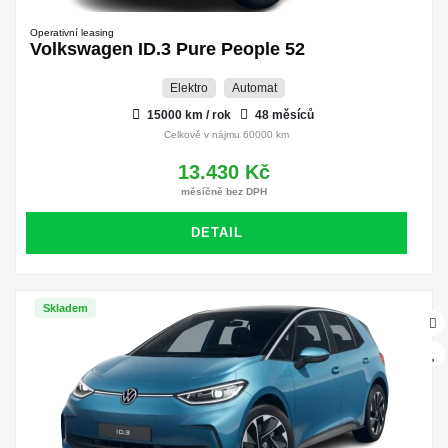
Operativní leasing
Volkswagen ID.3 Pure People 52
Elektro
Automat
15000 km / rok
48 měsíců
Celkově v nájmu 60000 km
13.430 Kč
měsíčně bez DPH
DETAIL
Skladem