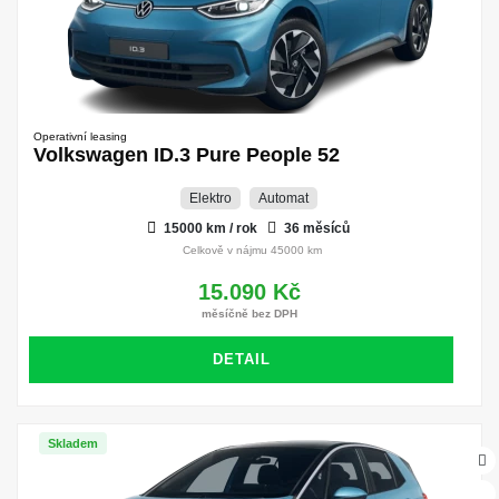
Operativní leasing
Volkswagen ID.3 Pure People 52
Elektro
Automat
15000 km / rok
36 měsíců
Celkově v nájmu 45000 km
15.090 Kč
měsíčně bez DPH
DETAIL
Skladem